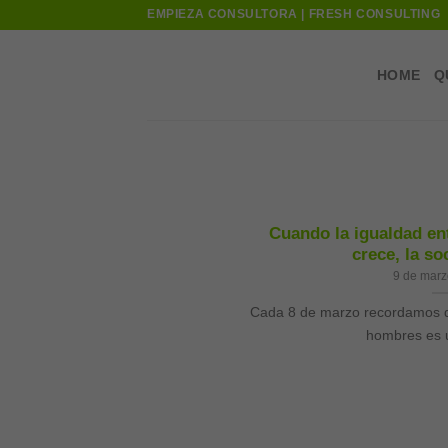
Skip
EMPIEZA CONSULTORA | FRESH CONSULTING
to
content
HOME
Q
Cuando la igualdad en
crece, la so
9 de marz
Cada 8 de marzo recordamos qu
hombres es u