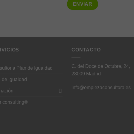
RVICIOS
CONTACTO
C. del Doce de Octubre, 24,
ultoría Plan de Igualdad
28009 Madrid
 de Igualdad
info@empiezaconsultora.es
mación
h consulting®