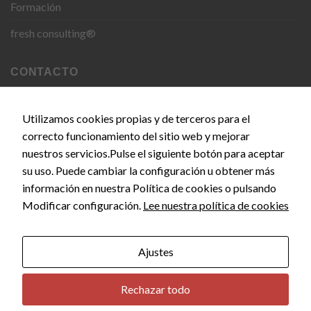
Formación
fresh consulting®
CONTACTO
C. del Doce de Octubre, 24, 28009 Madrid
Utilizamos cookies propias y de terceros para el
correcto funcionamiento del sitio web y mejorar
info@empiezaconsultora.es
nuestros servicios.Pulse el siguiente botón para aceptar
su uso. Puede cambiar la configuración u obtener más
información en nuestra Política de cookies o pulsando
Copyright 2026 © EMPIEZA CONSULTORA by
SEOS
Modificar configuración.
Lee nuestra política de cookies
MARKETING
Ajustes
Rechazar todo