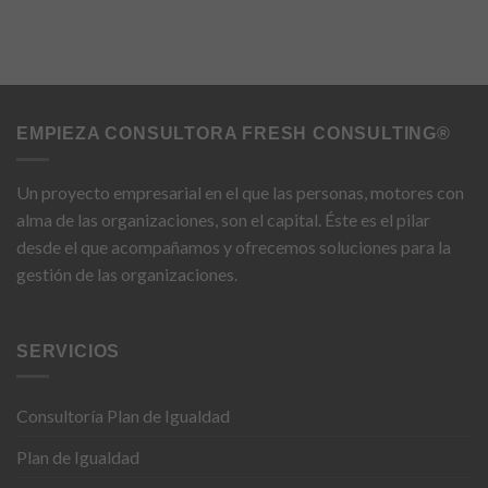
desaparecerán
de la web.
Marketing
EMPIEZA CONSULTORA FRESH CONSULTING®
Al compartir tus
intereses y
comportamiento
Un proyecto empresarial en el que las personas, motores con
mientras visitas
nuestro sitio,
alma de las organizaciones, son el capital. Éste es el pilar
aumentas la
desde el que acompañamos y ofrecemos soluciones para la
posibilidad de
gestión de las organizaciones.
ver contenido y
ofertas
personalizados.
SERVICIOS
Consultoría Plan de Igualdad
Plan de Igualdad