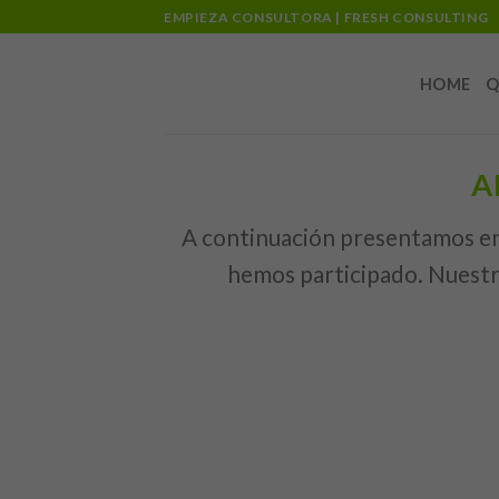
Skip
EMPIEZA CONSULTORA | FRESH CONSULTING
to
content
HOME
Q
A
A continuación presentamos en 
hemos participado. Nuestr