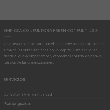
Estas
cookies no
son
opcionales.
Son
necesarias
para que
EMPIEZA CONSULTORA FRESH CONSULTING®
funcione la
web.
Un proyecto empresarial en el que las personas, motores con
alma de las organizaciones, son el capital. Éste es el pilar
Estadísticas
desde el que acompañamos y ofrecemos soluciones para la
Para que
gestión de las organizaciones.
podamos
mejorar la
funcionalidad
y estructura
SERVICIOS
de la web, en
base a cómo
se usa la
Consultoría Plan de Igualdad
web.
Plan de Igualdad