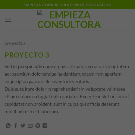
Skip
EMPIEZA CONSULTORA | FRESH CONSULTING
to
content
proyectos
PROYECTO 3
Sed ut perspiciatis unde omnis iste natus error sit voluptatem
accusantium doloremque laudantium, totam rem aperiam,
eaque ipsa quae ab illo inventore veritatis.
Duis aute irure dolor in reprehenderit in voluptate velit esse
cillum dolore eu fugiat nulla pariatur. Excepteur sint occaecat
cupidatat non proident, sunt in culpa qui officia deserunt
mollit anim id est laborum.