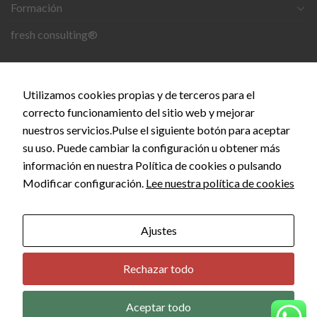
Formación
Experiencia
Para que
fresh consulting®
nuestra web
funcione lo
mejor posible
CONTACTO
durante tu
visita. Si
Utilizamos cookies propias y de terceros para el
rechaza estas
C. del Doce de Octubre, 24, 28009 Madrid
correcto funcionamiento del sitio web y mejorar
cookies,
nuestros servicios.Pulse el siguiente botón para aceptar
algunas
info@empiezaconsultora.es
funcionalidades
su uso. Puede cambiar la configuración u obtener más
desaparecerán
información en nuestra Política de cookies o pulsando
de la web.
Modificar configuración.
Lee nuestra política de cookies
Copyright 2026 © EMPIEZA CONSULTORA by
SEOS
MARKETING
Marketing
Ajustes
Al compartir tus
intereses y
comportamiento
Rechazar todo
mientras visitas
nuestro sitio,
aumentas la
Aceptar todo
posibilidad de