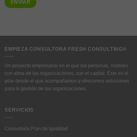
EMPIEZA CONSULTORA FRESH CONSULTING®
Un proyecto empresarial en el que las personas, motores
con alma de las organizaciones, son el capital. Éste es el
Necesarias
Estas
pilar desde el que acompañamos y ofrecemos soluciones
cookies no
para la gestión de las organizaciones.
son
opcionales.
Son
necesarias
SERVICIOS
para que
funcione la
web.
Consultoría Plan de Igualdad