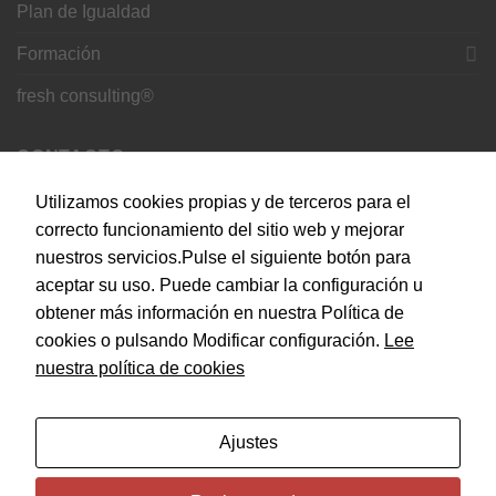
Plan de Igualdad
Estadísticas
Para que
Formación
podamos
mejorar la
fresh consulting®
funcionalidad
y estructura
de la web, en
CONTACTO
base a cómo
se usa la
Utilizamos cookies propias y de terceros para el
web.
C. del Doce de Octubre, 24, 28009 Madrid
correcto funcionamiento del sitio web y mejorar
nuestros servicios.Pulse el siguiente botón para
info@empiezaconsultora.es
Experiencia
aceptar su uso. Puede cambiar la configuración u
Para que
obtener más información en nuestra Política de
nuestra web
cookies o pulsando Modificar configuración.
Lee
funcione lo
Copyright 2026 © EMPIEZA CONSULTORA by
SEOS
mejor posible
nuestra política de cookies
MARKETING
durante tu
visita. Si
rechaza estas
cookies,
Ajustes
algunas
funcionalidades