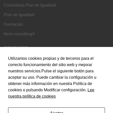
Consultoría Plan de Igualdad
Plan de Igualdad
Formación
fresh consulting®
CONTACTO
Utilizamos cookies propias y de terceros para el
C. del Doce de Octubre, 24, 28009 Madrid
correcto funcionamiento del sitio web y mejorar
nuestros servicios.Pulse el siguiente botón para
info@empiezaconsultora.es
aceptar su uso. Puede cambiar la configuración u
obtener más información en nuestra Política de
cookies o pulsando Modificar configuración.
Lee
Copyright 2026 © EMPIEZA CONSULTORA by
SEOS
nuestra política de cookies
MARKETING