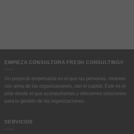
funcionalidades
desaparecerán
de la web.
Marketing
Al compartir tus
intereses y
comportamiento
mientras visitas
nuestro sitio,
EMPIEZA CONSULTORA FRESH CONSULTING®
aumentas la
posibilidad de
ver contenido y
Un proyecto empresarial en el que las personas, motores
ofertas
con alma de las organizaciones, son el capital. Éste es el
personalizados.
pilar desde el que acompañamos y ofrecemos soluciones
para la gestión de las organizaciones.
SERVICIOS