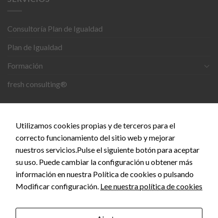
mientras visitas
nuestro sitio,
aumentas la
posibilidad de
Consultoría Plan de Igualdad
ver contenido y
ofertas
Plan de Igualdad
personalizados.
Formación
fresh consulting®
CONTACTO
Utilizamos cookies propias y de terceros para el
C. del Doce de Octubre, 24, 28009 Madrid
correcto funcionamiento del sitio web y mejorar
nuestros servicios.Pulse el siguiente botón para aceptar
info@empiezaconsultora.es
su uso. Puede cambiar la configuración u obtener más
información en nuestra Política de cookies o pulsando
Modificar configuración.
Lee nuestra política de cookies
Copyright 2026 © EMPIEZA CONSULTORA by
SEOS
MARKETING