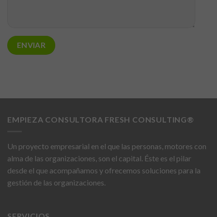
web.
Experiencia
Para que
nuestra web
funcione lo
mejor posible
durante tu
visita. Si
rechaza estas
cookies,
EMPIEZA CONSULTORA FRESH CONSULTING®
algunas
funcionalidades
desaparecerán
Un proyecto empresarial en el que las personas, motores con
de la web.
alma de las organizaciones, son el capital. Éste es el pilar
desde el que acompañamos y ofrecemos soluciones para la
Marketing
gestión de las organizaciones.
Al compartir tus
intereses y
comportamiento
SERVICIOS