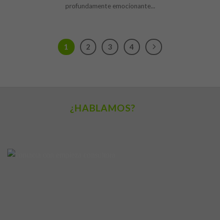
profundamente emocionante...
1
2
3
4
¿HABLAMOS?