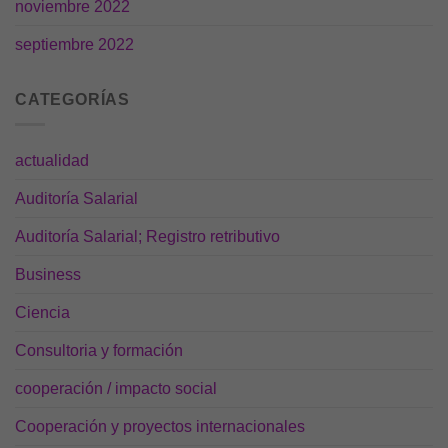
visita. Si
noviembre 2022
rechaza estas
cookies,
septiembre 2022
algunas
funcionalidades
desaparecerán
CATEGORÍAS
de la web.
actualidad
Marketing
Al compartir tus
Auditoría Salarial
intereses y
comportamiento
Auditoría Salarial; Registro retributivo
mientras visitas
nuestro sitio,
Business
aumentas la
posibilidad de
Ciencia
ver contenido y
ofertas
Consultoria y formación
personalizados.
cooperación / impacto social
Cooperación y proyectos internacionales