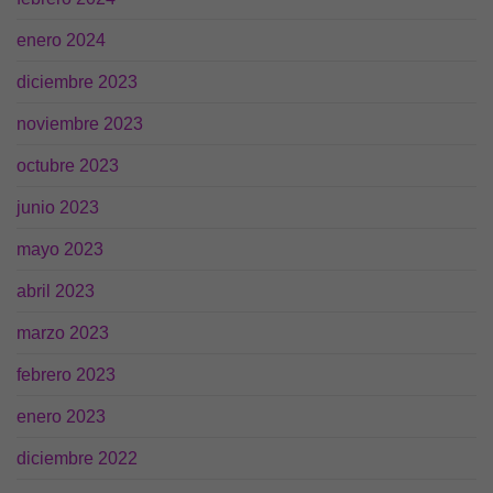
para que
funcione la
enero 2024
web.
diciembre 2023
Estadísticas
noviembre 2023
Para que
podamos
octubre 2023
mejorar la
funcionalidad
junio 2023
y estructura
de la web, en
mayo 2023
base a cómo
se usa la
abril 2023
web.
marzo 2023
Experiencia
febrero 2023
Para que
nuestra web
enero 2023
funcione lo
mejor posible
diciembre 2022
durante tu