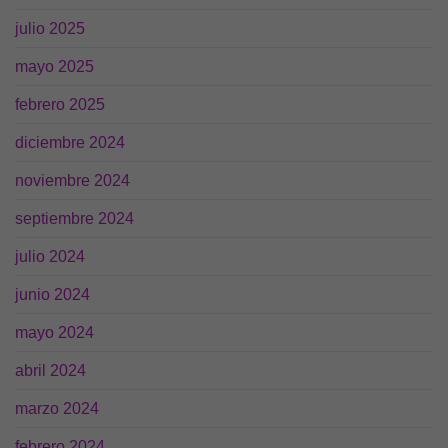
julio 2025
mayo 2025
febrero 2025
diciembre 2024
noviembre 2024
septiembre 2024
julio 2024
junio 2024
Necesarias
mayo 2024
Estas
cookies no
abril 2024
son
opcionales.
marzo 2024
Son
necesarias
febrero 2024