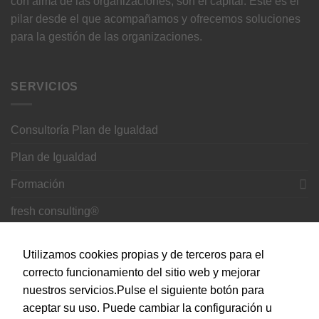
con alma de las organizaciones, son el capital. Éste es el
pilar desde el que acompañamos y ofrecemos soluciones
para la gestión de las organizaciones.
SERVICIOS
Consultoría Plan de Igualdad
Plan de Igualdad
Formación
fresh consulting®
CONTACTO
Utilizamos cookies propias y de terceros para el
correcto funcionamiento del sitio web y mejorar
C. del Doce de Octubre, 24, 28009 Madrid
nuestros servicios.Pulse el siguiente botón para
aceptar su uso. Puede cambiar la configuración u