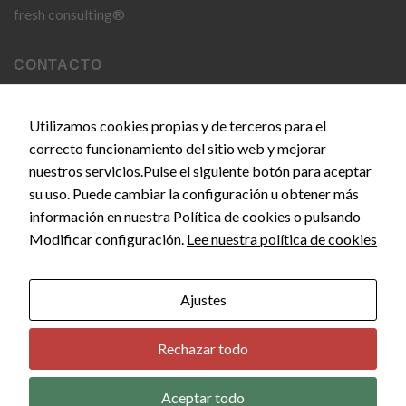
Estadísticas
fresh consulting®
Para que
podamos
mejorar la
CONTACTO
funcionalidad
y estructura
de la web, en
C. del Doce de Octubre, 24, 28009 Madrid
base a cómo
Utilizamos cookies propias y de terceros para el
se usa la
correcto funcionamiento del sitio web y mejorar
info@empiezaconsultora.es
web.
nuestros servicios.Pulse el siguiente botón para aceptar
su uso. Puede cambiar la configuración u obtener más
información en nuestra Política de cookies o pulsando
Experiencia
Copyright 2026 © EMPIEZA CONSULTORA by
SEOS
Para que
Modificar configuración.
Lee nuestra política de cookies
MARKETING
nuestra web
funcione lo
mejor posible
Ajustes
durante tu
visita. Si
rechaza estas
Rechazar todo
cookies,
algunas
funcionalidades
Aceptar todo