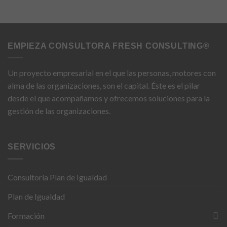
EMPIEZA CONSULTORA FRESH CONSULTING®
Un proyecto empresarial en el que las personas, motores con
alma de las organizaciones, son el capital. Éste es el pilar
desde el que acompañamos y ofrecemos soluciones para la
Necesarias
gestión de las organizaciones.
Estas
cookies no
son
opcionales.
SERVICIOS
Son
necesarias
para que
Consultoría Plan de Igualdad
funcione la
web.
Plan de Igualdad
Formación