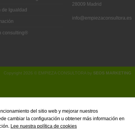
28009 Madrid
 de Igualdad
info@empiezaconsultora.es
mación
h consulting®
Necesarias
Estas
cookies no
Copyright 2026 © EMPIEZA CONSULTORA by
SEOS MARKETING
son
opcionales.
Son
necesarias
para que
funcione la
web.
funcionamiento del sitio web y mejorar nuestros
uede cambiar la configuración u obtener más información en
ción.
Lee nuestra política de cookies
Estadísticas
Para que