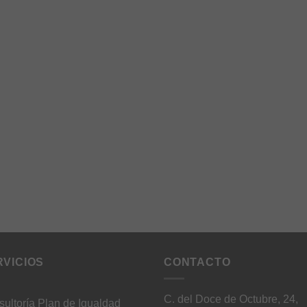
RVICIOS
CONTACTO
C. del Doce de Octubre, 24,
ultoría Plan de Igualdad