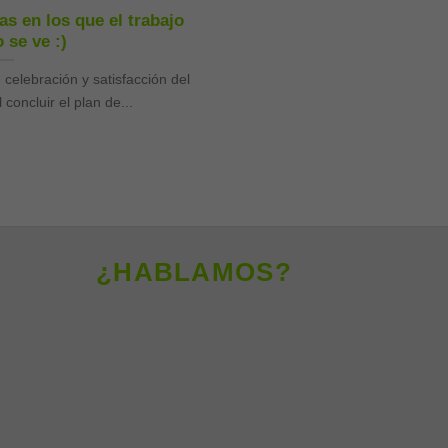
as en los que el trabajo
 se ve :)
elebración y satisfacción del
 concluir el plan de...
¿HABLAMOS?