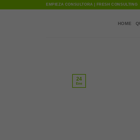
Skip
EMPIEZA CONSULTORA | FRESH CONSULTING
to
content
HOME
Q
24
Ene