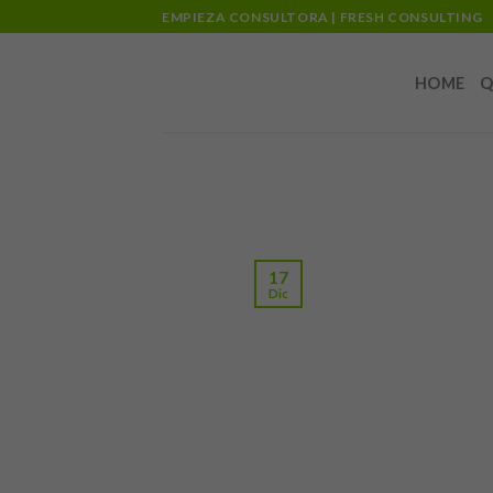
Skip
EMPIEZA CONSULTORA | FRESH CONSULTING
to
content
HOME
Q
17
Dic