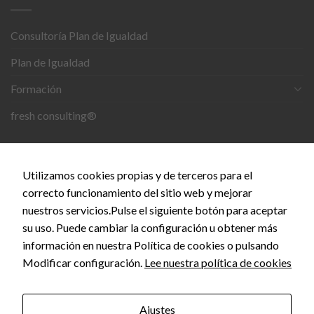
Necesarias
Consultoría Plan de Igualdad
Estas
cookies no
Plan de Igualdad
son
opcionales.
Formación
Son
necesarias
fresh consulting®
para que
funcione la
web.
CONTACTO
Utilizamos cookies propias y de terceros para el
C. del Doce de Octubre, 24, 28009 Madrid
correcto funcionamiento del sitio web y mejorar
Estadísticas
nuestros servicios.Pulse el siguiente botón para aceptar
Para que
info@empiezaconsultora.es
podamos
su uso. Puede cambiar la configuración u obtener más
mejorar la
información en nuestra Política de cookies o pulsando
funcionalidad
Modificar configuración.
Lee nuestra política de cookies
y estructura
de la web, en
Copyright 2026 © EMPIEZA CONSULTORA by
SEOS
base a cómo
MARKETING
se usa la
Ajustes