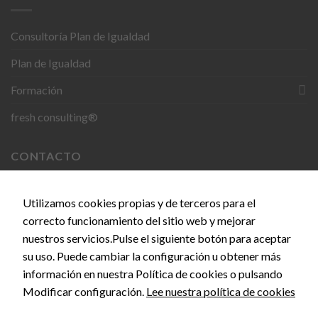
Consultoría Plan de Igualdad
Necesarias
Estas
Plan de Igualdad
cookies no
son
Formación
opcionales.
Son
fresh consulting®
necesarias
para que
funcione la
CONTACTO
web.
C. del Doce de Octubre, 24, 28009 Madrid
Utilizamos cookies propias y de terceros para el
Estadísticas
correcto funcionamiento del sitio web y mejorar
Para que
info@empiezaconsultora.es
nuestros servicios.Pulse el siguiente botón para aceptar
podamos
mejorar la
su uso. Puede cambiar la configuración u obtener más
funcionalidad
información en nuestra Política de cookies o pulsando
y estructura
Copyright 2026 © EMPIEZA CONSULTORA by
SEOS
Modificar configuración.
Lee nuestra política de cookies
de la web, en
MARKETING
base a cómo