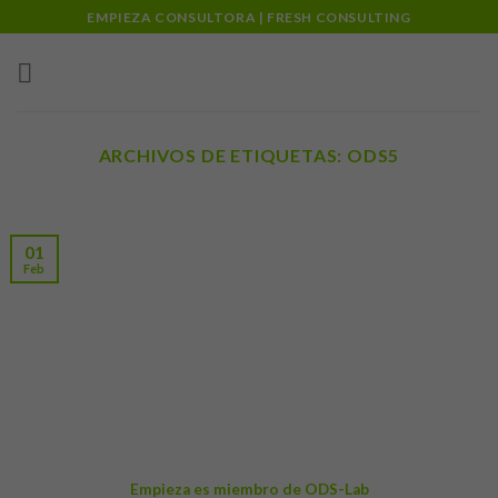
Skip
EMPIEZA CONSULTORA | FRESH CONSULTING
to
content
ARCHIVOS DE ETIQUETAS:
ODS5
01
Feb
Empieza es miembro de ODS-Lab