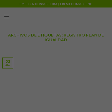
Skip
EMPIEZA CONSULTORA | FRESH CONSULTING
to
content
ARCHIVOS DE ETIQUETAS:
REGISTRO PLAN DE
IGUALDAD
23
Abr