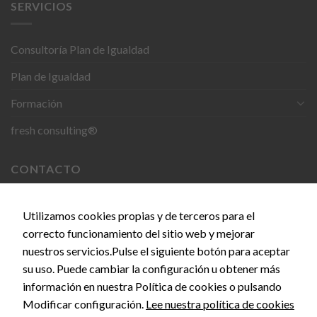
SERVICIOS
Necesarias
Consultoría Plan de Igualdad
Estas
Plan de Igualdad
cookies no
son
Formación
opcionales.
Son
fresh consulting®
necesarias
para que
funcione la
CONTACTO
web.
C. del Doce de Octubre, 24, 28009 Madrid
Utilizamos cookies propias y de terceros para el
Estadísticas
Para que
correcto funcionamiento del sitio web y mejorar
info@empiezaconsultora.es
podamos
nuestros servicios.Pulse el siguiente botón para aceptar
mejorar la
su uso. Puede cambiar la configuración u obtener más
funcionalidad
información en nuestra Política de cookies o pulsando
y estructura
Copyright 2026 © EMPIEZA CONSULTORA by
SEOS
de la web, en
Modificar configuración.
Lee nuestra política de cookies
MARKETING
base a cómo