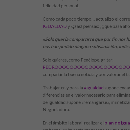
felicidad personal.
Como cada poco tiempo… actualizo el correo
IGUALDAD
y «¡zas! piensas: ¡¡¡que pasa aho
«Solo quería compartirte que por fin nos ha
nos han pedido ninguna subsanación, indica
Solo quieres, como Penélope, gritar:
PEDROOOOOOOOOOOOOOOOOOO
compartir la buena noticia y por valorar el t
Trabajar en y para la
#igualdad
supone encam
diferencias en el valor necesario para elimi
de igualdad supone «remangarse», mimetizarse
Negociadora.
En el ámbito laboral, realizar el
plan de igu
embargo, es importante reconocer que gene