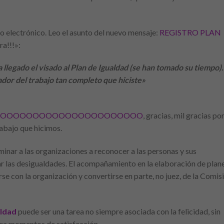
 electrónico. Leo el asunto del nuevo mensaje:
REGISTRO PLAN
ra!!!»:
 llegado el visado al Plan de Igualdad (se han tomado su tiempo)
dor del trabajo tan completo que hiciste»
OOOOOOOOOOOOOOOOOOOOOOO
, gracias, mil gracias po
rabajo que hicimos.
inar a las organizaciones a reconocer a las personas y sus
nar las desigualdades. El acompañamiento en la elaboración de plan
 con la organización y convertirse en parte, no juez, de la Comis
aldad
puede ser una tarea no siempre asociada con la felicidad, sin
ra momentos de satisfacción.