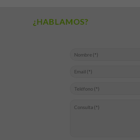
se usa la
web.
¿HABLAMOS?
Experiencia
Para que
nuestra web
funcione lo
mejor posible
durante tu
visita. Si
rechaza estas
cookies,
algunas
funcionalidades
desaparecerán
de la web.
Marketing
Al compartir tus
intereses y