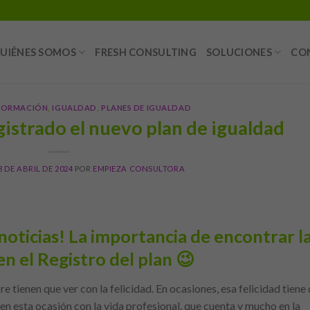
UIÉNES SOMOS
FRESH CONSULTING
SOLUCIONES
CO
 FORMACIÓN
,
IGUALDAD
,
PLANES DE IGUALDAD
gistrado el nuevo plan de igualdad
3 DE ABRIL DE 2024
POR
EMPIEZA CONSULTORA
oticias! La importancia de encontrar l
en el Registro del plan 😉
 tienen que ver con la felicidad. En ocasiones, esa felicidad tiene
en esta ocasión con la vida profesional, que cuenta y mucho en la