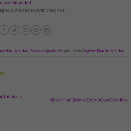
plan de igualdad
egocio, me decían ayer, y eso nos…
ormación
,
Igualdad
,
Planes de igualdad
y etiquetada
Registro Plan de igualdad
.
RA
l, familiar y
#InspiringGirlsNoEsSoloCosaDeNiñas