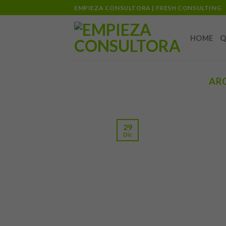
Skip
EMPIEZA CONSULTORA | FRESH CONSULTING
to
content
HOME
Q
AR
29
Dic