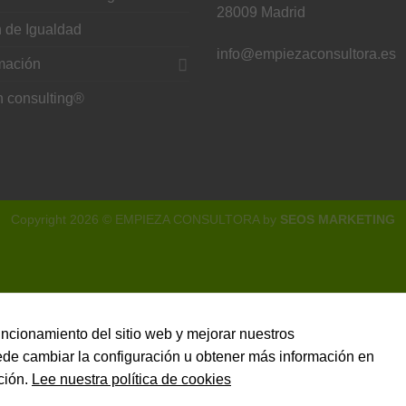
28009 Madrid
 de Igualdad
info@empiezaconsultora.es
mación
h consulting®
Necesarias
Estas
cookies no
Copyright 2026 © EMPIEZA CONSULTORA by
SEOS MARKETING
son
opcionales.
Son
necesarias
para que
funcione la
web.
funcionamiento del sitio web y mejorar nuestros
uede cambiar la configuración u obtener más información en
ción.
Lee nuestra política de cookies
Estadísticas
Para que