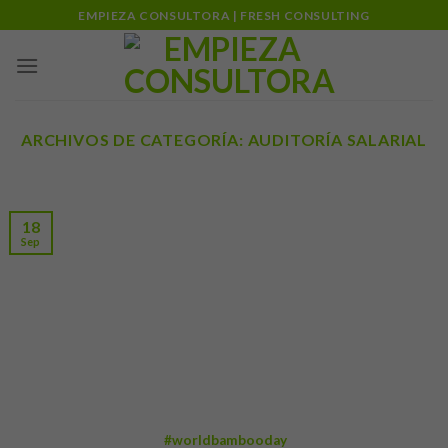
Skip
EMPIEZA CONSULTORA | FRESH CONSULTING
to
content
ARCHIVOS DE CATEGORÍA:
AUDITORÍA SALARIAL
18
Sep
#worldbambooday