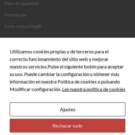
Plan de Igualdad
Estadísticas
Para que
Formación
podamos
mejorar la
fresh consulting®
funcionalidad
y estructura
de la web, en
CONTACTO
base a cómo
Utilizamos cookies propias y de terceros para el
se usa la
web.
correcto funcionamiento del sitio web y mejorar
C. del Doce de Octubre, 24, 28009 Madrid
nuestros servicios.Pulse el siguiente botón para aceptar
info@empiezaconsultora.es
su uso. Puede cambiar la configuración u obtener más
Experiencia
información en nuestra Política de cookies o pulsando
Para que
Modificar configuración.
Lee nuestra política de cookies
nuestra web
funcione lo
Copyright 2026 © EMPIEZA CONSULTORA by
SEOS
mejor posible
MARKETING
durante tu
Ajustes
visita. Si
rechaza estas
cookies,
Rechazar todo
algunas
funcionalidades