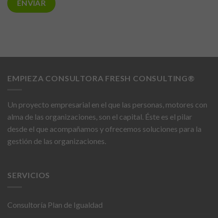
EMPIEZA CONSULTORA FRESH CONSULTING®
Un proyecto empresarial en el que las personas, motores con
Necesarias
alma de las organizaciones, son el capital. Éste es el pilar
Estas
desde el que acompañamos y ofrecemos soluciones para la
cookies no
son
gestión de las organizaciones.
opcionales.
Son
necesarias
SERVICIOS
para que
funcione la
web.
Consultoría Plan de Igualdad