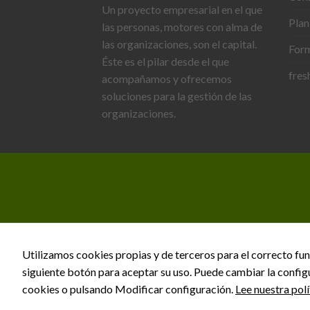
Un proyecto empresarial en el que
Plan
las personas, motores con alma de
las organizaciones, son el capital.
For
Éste es el pilar desde el que
fres
acompañamos y ofrecemos
soluciones para la gestión de las
organizaciones.
Utilizamos cookies propias y de terceros para el correcto fun
siguiente botón para aceptar su uso. Puede cambiar la config
cookies o pulsando Modificar configuración.
Lee nuestra pol