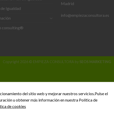
Madrid
 de Igualdad
info@empiezaconsultora.es
mación
h consulting®
Necesarias
Estas
cookies no
Copyright 2026 © EMPIEZA CONSULTORA by
SEOS MARKETING
son
opcionales.
Son
necesarias
para que
funcione la
web.
cionamiento del sitio web y mejorar nuestros servicios.Pulse el
uración u obtener más información en nuestra Política de
ítica de cookies
Estadísticas