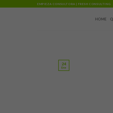
Skip
EMPIEZA CONSULTORA | FRESH CONSULTING
to
content
HOME
Q
24
Ene