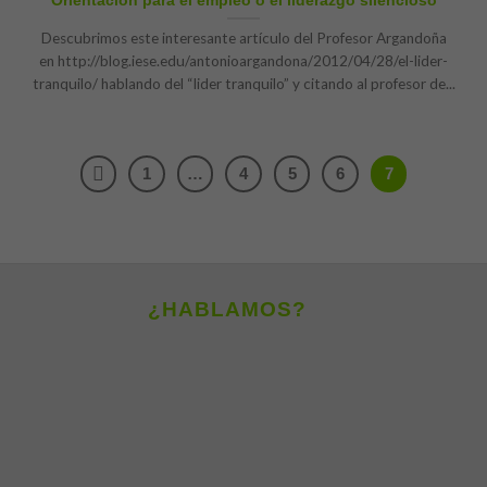
Orientación para el empleo o el liderazgo silencioso
Descubrimos este interesante artículo del Profesor Argandoña
en http://blog.iese.edu/antonioargandona/2012/04/28/el-lider-
tranquilo/ hablando del “lider tranquilo” y citando al profesor de...
1
…
4
5
6
7
¿HABLAMOS?