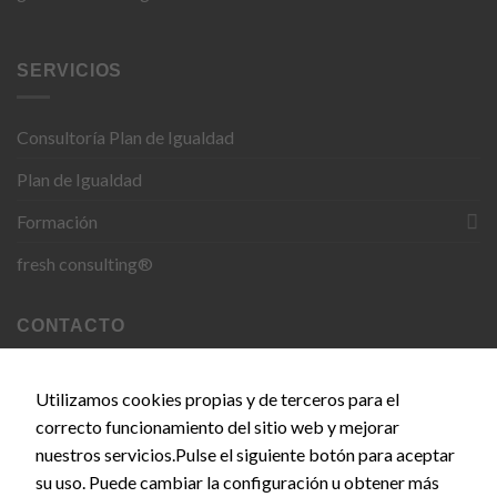
SERVICIOS
Necesarias
Estas
Consultoría Plan de Igualdad
cookies no
son
Plan de Igualdad
opcionales.
Son
Formación
necesarias
para que
fresh consulting®
funcione la
web.
CONTACTO
Estadísticas
C. del Doce de Octubre, 24, 28009 Madrid
Para que
Utilizamos cookies propias y de terceros para el
podamos
correcto funcionamiento del sitio web y mejorar
info@empiezaconsultora.es
mejorar la
nuestros servicios.Pulse el siguiente botón para aceptar
funcionalidad
y estructura
su uso. Puede cambiar la configuración u obtener más