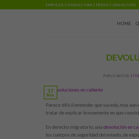
Skip
EMPIEZA CONSULTORA | FRESH CONSULTING
to
content
HOME
Q
DEVOLU
PUBLICADO EL
17 D
17
Nov
Parece difícil entender que suceda, más aún 
tratar de explicar brevemente en que consist
En derecho migratorio, una
devolución en ca
los cuerpos de seguridad del estado, de expul