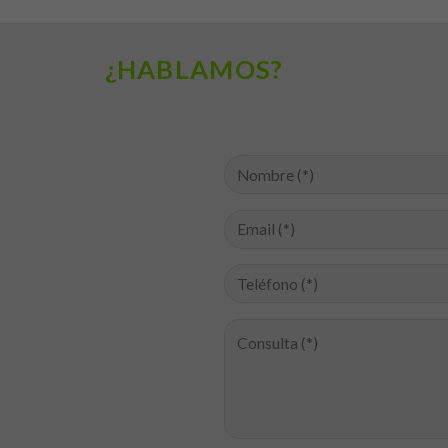
base a cómo
se usa la
web.
¿HABLAMOS?
Experiencia
Para que
nuestra web
funcione lo
mejor posible
durante tu
visita. Si
rechaza estas
cookies,
algunas
funcionalidades
desaparecerán
de la web.
Marketing
Al compartir tus