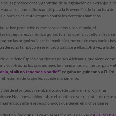
na de las protecciones y garantías de la legislación de extranjería d
s Humanos como el Subcomité para la Prevención de la Tortura de
uciones en caliente atentan contra los derechos humanos.
ías se han producido numerosos vuelos a Mauritania, el
tes no regulares, sin embargo, las formas que han vuelto a llevarse
arten las organizaciones humanitarias, porque en esos vuelos ha
ún derecho tampoco en ese nuevo país para ellos. Otra vez a la der
uerdo que tiene España con ciertos países Africanos, que viene como
 y vosotros no los queréis pues les mandamos a un tercer país y el
ia, si allí no tenemos a nadie?”
, rogaba un guineano a EL PAÍ
 el resumen de lo que les sucede diariamente.
n y desde el origen. Sin embargo, sucede como en el programa
ados en Naciones Unidas sobre el asunto, en vez de dotar de recurs
los numerosos intereses económicos que tienen en dichos países.
andestino,
“soy una raya en el mar”,
o en la de Ska-P
Ali el Magre