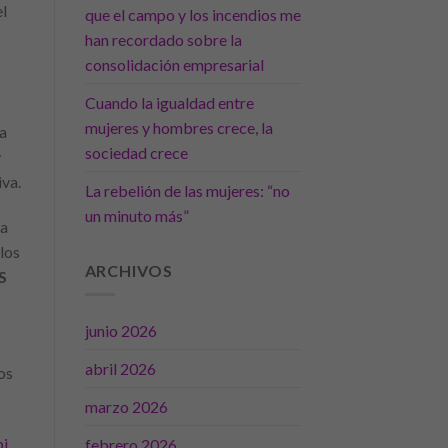
el
que el campo y los incendios me
han recordado sobre la
consolidación empresarial
Cuando la igualdad entre
mujeres y hombres crece, la
 a
sociedad crece
y
iva.
La rebelión de las mujeres: “no
un minuto más”
 a
los
ARCHIVOS
S
junio 2026
abril 2026
os
marzo 2026
bi
,
febrero 2026