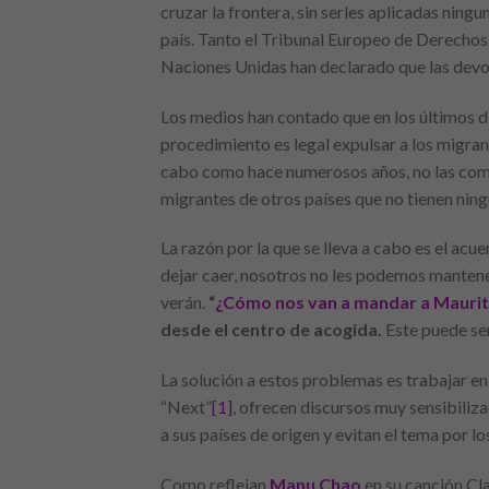
cruzar la frontera, sin serles aplicadas ningu
país. Tanto el Tribunal Europeo de Derecho
Naciones Unidas han declarado que las devol
Los medios han contado que en los últimos d
procedimiento es legal expulsar a los migran
cabo como hace numerosos años, no las comp
migrantes de otros países que no tienen ning
La razón por la que se lleva a cabo es el ac
dejar caer, nosotros no les podemos mantener
verán.
“
¿Cómo nos van a mandar a Mauritan
desde el centro de acogida.
Este puede ser
La solución a estos problemas es trabajar e
“Next”
[1]
, ofrecen discursos muy sensibiliz
a sus países de origen y evitan el tema por 
Como reflejan
Manu Chao
en su canción Cl