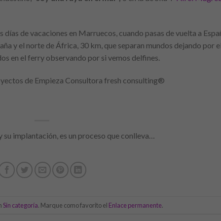
os días de vacaciones en Marruecos, cuando pasas de vuelta a Espa
spaña y el norte de África, 30 km, que separan mundos dejando por e
dos en el ferry observando por si vemos delfines.
yectos de Empieza Consultora fresh consulting®
y su implantación, es un proceso que conlleva…
en
Sin categoría
. Marque como favorito el
Enlace permanente
.