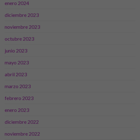
cookies,
enero 2024
algunas
funcionalidades
diciembre 2023
desaparecerán
de la web.
noviembre 2023
octubre 2023
Marketing
junio 2023
Al compartir tus
intereses y
mayo 2023
comportamiento
mientras visitas
abril 2023
nuestro sitio,
aumentas la
marzo 2023
posibilidad de
ver contenido y
febrero 2023
ofertas
personalizados.
enero 2023
diciembre 2022
noviembre 2022