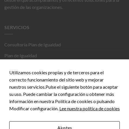
gestión de las organizaciones.
SERVICIOS
Consultoría Plan de Igualdad
Plan de Igualdad
Formación
Utilizamos cookies propias y de terceros para el
fresh consulting®
correcto funcionamiento del sitio web y mejorar
nuestros servicios.Pulse el siguiente botón para aceptar
CONTACTO
su uso. Puede cambiar la configuración u obtener más
información en nuestra Política de cookies o pulsando
Modificar configuración.
Lee nuestra política de cookies
C. del Doce de Octubre, 24, 28009 Madrid
info@empiezaconsultora.es
Ajustes