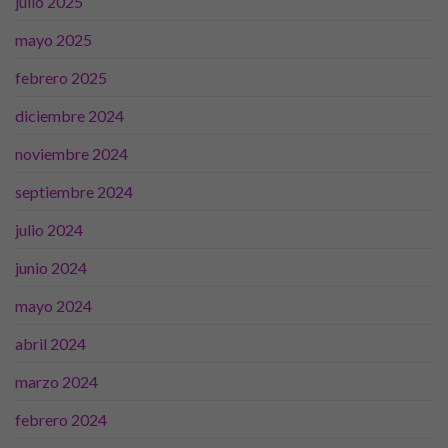
julio 2025
mayo 2025
Estadísticas
febrero 2025
Para que
podamos
diciembre 2024
mejorar la
funcionalidad
noviembre 2024
y estructura
de la web, en
septiembre 2024
base a cómo
se usa la
julio 2024
web.
junio 2024
Experiencia
mayo 2024
Para que
nuestra web
abril 2024
funcione lo
mejor posible
marzo 2024
durante tu
visita. Si
febrero 2024
rechaza estas