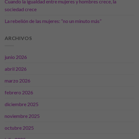
Cuando la igualdad entre mujeres y hombres crece, la
sociedad crece
La rebelión de las mujeres: “no un minuto más”
ARCHIVOS
junio 2026
abril 2026
marzo 2026
Necesarias
Estas
febrero 2026
cookies no
son
diciembre 2025
opcionales.
Son
noviembre 2025
necesarias
para que
octubre 2025
funcione la
web.