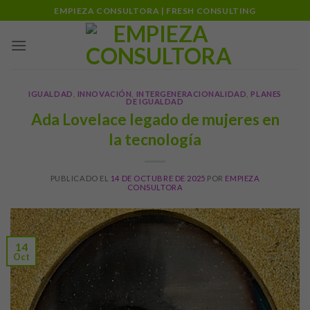
Skip
EMPIEZA CONSULTORA | FRESH CONSULTING
to
content
IGUALDAD
,
INNOVACIÓN
,
INTERGENERACIONALIDAD
,
PLANES
DE IGUALDAD
Ada Lovelace legado de mujeres en
la tecnología
PUBLICADO EL
14 DE OCTUBRE DE 2025
POR
EMPIEZA
CONSULTORA
14
Oct