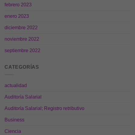
febrero 2023
son
opcionales.
Son
enero 2023
necesarias
para que
diciembre 2022
funcione la
web.
noviembre 2022
septiembre 2022
Estadísticas
Para que
CATEGORÍAS
podamos
mejorar la
funcionalidad
y estructura
actualidad
de la web, en
base a cómo
Auditoría Salarial
se usa la
web.
Auditoría Salarial; Registro retributivo
Business
Experiencia
Ciencia
Para que