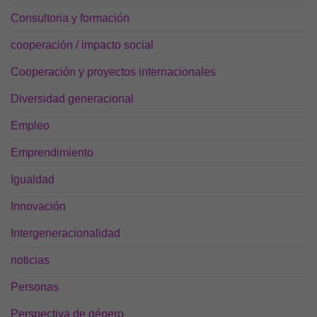
nuestra web
Consultoria y formación
funcione lo
mejor posible
durante tu
cooperación / impacto social
visita. Si
rechaza estas
Cooperación y proyectos internacionales
cookies,
algunas
Diversidad generacional
funcionalidades
desaparecerán
Empleo
de la web.
Emprendimiento
Igualdad
Marketing
Al compartir tus
Innovación
intereses y
comportamiento
mientras visitas
Intergeneracionalidad
nuestro sitio,
aumentas la
noticias
posibilidad de
ver contenido y
Personas
ofertas
personalizados.
Perspectiva de género