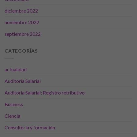
opcionales.
Son
diciembre 2022
necesarias
para que
noviembre 2022
funcione la
web.
septiembre 2022
CATEGORÍAS
Estadísticas
Para que
podamos
actualidad
mejorar la
funcionalidad
Auditoría Salarial
y estructura
de la web, en
Auditoría Salarial; Registro retributivo
base a cómo
se usa la
Business
web.
Ciencia
Experiencia
Consultoria y formación
Para que