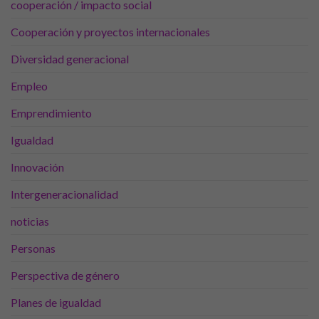
nuestra web
cooperación / impacto social
funcione lo
mejor posible
Cooperación y proyectos internacionales
durante tu
visita. Si
Diversidad generacional
rechaza estas
cookies,
Empleo
algunas
funcionalidades
Emprendimiento
desaparecerán
de la web.
Igualdad
Innovación
Marketing
Intergeneracionalidad
Al compartir tus
intereses y
noticias
comportamiento
mientras visitas
Personas
nuestro sitio,
aumentas la
Perspectiva de género
posibilidad de
ver contenido y
Planes de igualdad
ofertas