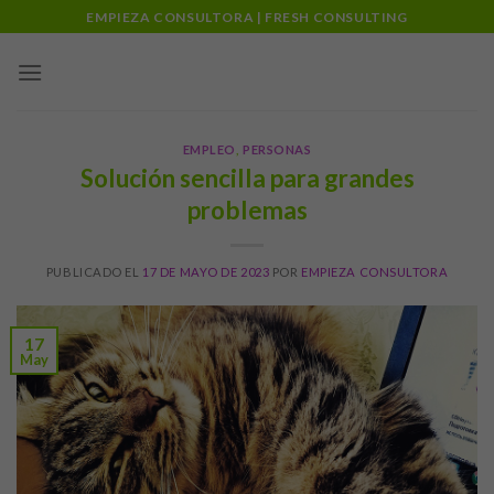
Skip
EMPIEZA CONSULTORA | FRESH CONSULTING
to
content
EMPLEO
,
PERSONAS
Solución sencilla para grandes
problemas
PUBLICADO EL
17 DE MAYO DE 2023
POR
EMPIEZA CONSULTORA
17
May