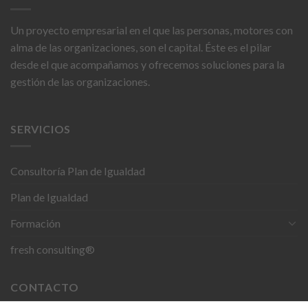
Un proyecto empresarial en el que las personas, motores con
alma de las organizaciones, son el capital. Éste es el pilar
desde el que acompañamos y ofrecemos soluciones para la
gestión de las organizaciones.
SERVICIOS
Consultoría Plan de Igualdad
Plan de Igualdad
Formación
fresh consulting®
CONTACTO