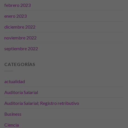
son
febrero 2023
opcionales.
Son
enero 2023
necesarias
para que
diciembre 2022
funcione la
web.
noviembre 2022
septiembre 2022
Estadísticas
Para que
podamos
CATEGORÍAS
mejorar la
funcionalidad
y estructura
actualidad
de la web, en
base a cómo
Auditoría Salarial
se usa la
web.
Auditoría Salarial; Registro retributivo
Business
Experiencia
Ciencia
Para que