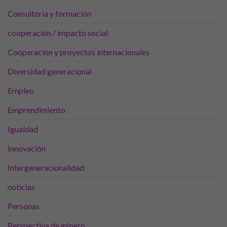
nuestra web
Consultoria y formación
funcione lo
mejor posible
cooperación / impacto social
durante tu
visita. Si
Cooperación y proyectos internacionales
rechaza estas
cookies,
Diversidad generacional
algunas
funcionalidades
Empleo
desaparecerán
de la web.
Emprendimiento
Igualdad
Marketing
Al compartir tus
Innovación
intereses y
comportamiento
Intergeneracionalidad
mientras visitas
nuestro sitio,
noticias
aumentas la
posibilidad de
Personas
ver contenido y
ofertas
Perspectiva de género