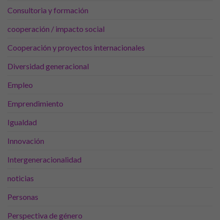
Para que
Consultoria y formación
nuestra web
funcione lo
cooperación / impacto social
mejor posible
durante tu
Cooperación y proyectos internacionales
visita. Si
rechaza estas
Diversidad generacional
cookies,
algunas
Empleo
funcionalidades
desaparecerán
Emprendimiento
de la web.
Igualdad
Marketing
Innovación
Al compartir tus
Intergeneracionalidad
intereses y
comportamiento
noticias
mientras visitas
nuestro sitio,
Personas
aumentas la
posibilidad de
Perspectiva de género
ver contenido y