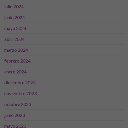
julio 2024
junio 2024
mayo 2024
abril 2024
marzo 2024
febrero 2024
Necesarias
enero 2024
Estas
cookies no
diciembre 2023
son
opcionales.
noviembre 2023
Son
necesarias
octubre 2023
para que
funcione la
junio 2023
web.
mayo 2023