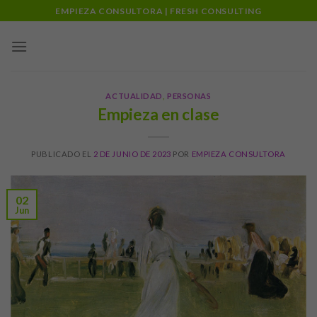
Skip
EMPIEZA CONSULTORA | FRESH CONSULTING
to
content
ACTUALIDAD
,
PERSONAS
Empieza en clase
PUBLICADO EL
2 DE JUNIO DE 2023
POR
EMPIEZA CONSULTORA
02
Jun