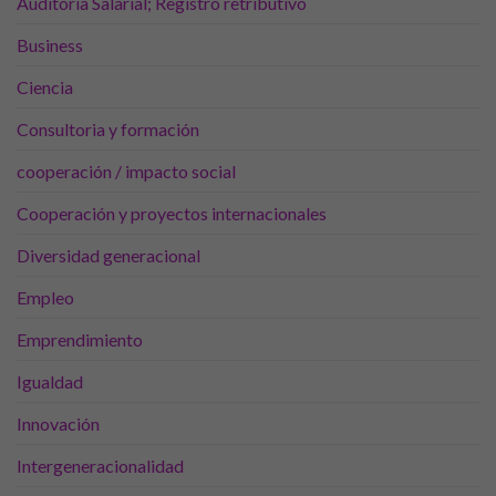
Auditoría Salarial; Registro retributivo
funcionalidades
desaparecerán
Business
de la web.
Ciencia
Marketing
Consultoria y formación
Al compartir tus
intereses y
cooperación / impacto social
comportamiento
mientras visitas
Cooperación y proyectos internacionales
nuestro sitio,
aumentas la
Diversidad generacional
posibilidad de
ver contenido y
Empleo
ofertas
personalizados.
Emprendimiento
Igualdad
Innovación
Intergeneracionalidad