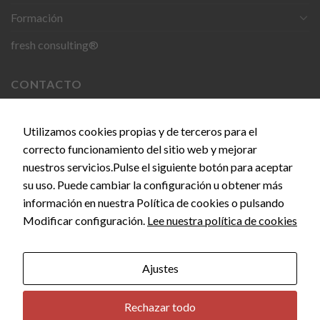
Formación
fresh consulting®
CONTACTO
C. del Doce de Octubre, 24, 28009 Madrid
Utilizamos cookies propias y de terceros para el
correcto funcionamiento del sitio web y mejorar
info@empiezaconsultora.es
nuestros servicios.Pulse el siguiente botón para aceptar
su uso. Puede cambiar la configuración u obtener más
información en nuestra Política de cookies o pulsando
Copyright 2026 © EMPIEZA CONSULTORA by
SEOS
Modificar configuración.
Lee nuestra política de cookies
MARKETING
Ajustes
Rechazar todo