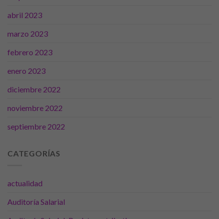
Estadísticas
abril 2023
Para que
podamos
marzo 2023
mejorar la
funcionalidad
febrero 2023
y estructura
de la web, en
enero 2023
base a cómo
se usa la
diciembre 2022
web.
noviembre 2022
septiembre 2022
Experiencia
Para que
nuestra web
CATEGORÍAS
funcione lo
mejor posible
durante tu
actualidad
visita. Si
rechaza estas
Auditoría Salarial
cookies,
algunas